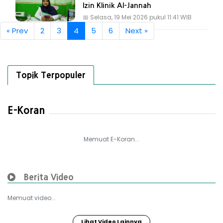
Izin Klinik Al-Jannah
📅
Selasa, 19 Mei 2026 pukul 11:41 WIB
« Prev
2
3
4
5
6
Next »
Topik Terpopuler
E-Koran
Memuat E-Koran...
Berita Video
Memuat video...
Lihat Video Lainnya