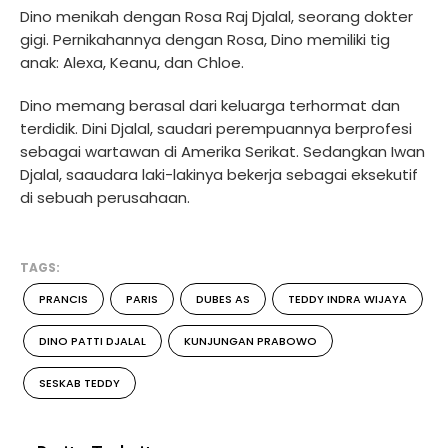
Dino menikah dengan Rosa Raj Djalal, seorang dokter
gigi. Pernikahannya dengan Rosa, Dino memiliki tig
anak: Alexa, Keanu, dan Chloe.
Dino memang berasal dari keluarga terhormat dan
terdidik. Dini Djalal, saudari perempuannya berprofesi
sebagai wartawan di Amerika Serikat. Sedangkan Iwan
Djalal, saaudara laki-lakinya bekerja sebagai eksekutif
di sebuah perusahaan.
TAGS:
PRANCIS
PARIS
DUBES AS
TEDDY INDRA WIJAYA
DINO PATTI DJALAL
KUNJUNGAN PRABOWO
SESKAB TEDDY