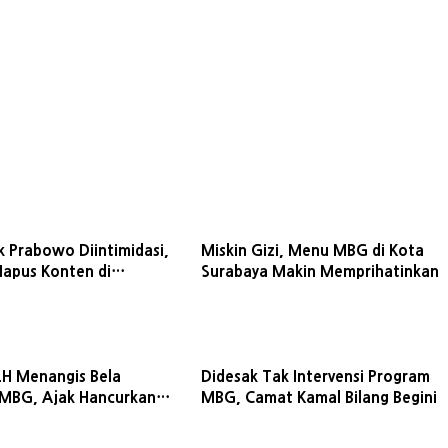
k Prabowo Diintimidasi,
Miskin Gizi, Menu MBG di Kota
Hapus Konten di
Surabaya Makin Memprihatinkan
ni Cerita Media Askar
LH Menangis Bela
Didesak Tak Intervensi Program
MBG, Ajak Hancurkan
MBG, Camat Kamal Bilang Begini
ngganggu