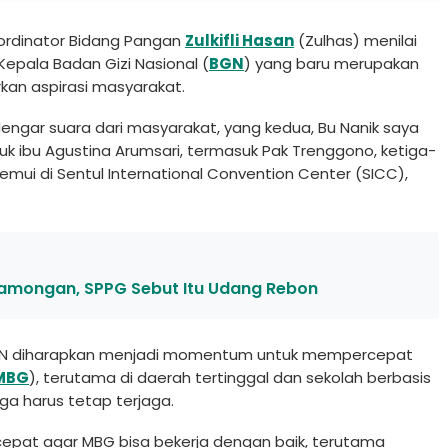
ordinator Bidang Pangan
Zulkifli Hasan
(Zulhas) menilai
epala Badan Gizi Nasional (
BGN
) yang baru merupakan
kan aspirasi masyarakat.
dengar suara dari masyarakat, yang kedua, Bu Nanik saya
suk ibu Agustina Arumsari, termasuk Pak Trenggono, ketiga-
temui di Sentul International Convention Center (SICC),
 Lamongan, SPPG Sebut Itu Udang Rebon
GN diharapkan menjadi momentum untuk mempercepat
MBG
), terutama di daerah tertinggal dan sekolah berbasis
ga harus tetap terjaga.
cepat agar MBG bisa bekerja dengan baik, terutama