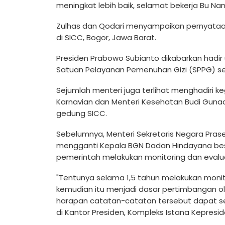
meningkat lebih baik, selamat bekerja Bu Nani
Zulhas dan Qodari menyampaikan pernyataan 
di SICC, Bogor, Jawa Barat.
Presiden Prabowo Subianto dikabarkan hadi
Satuan Pelayanan Pemenuhan Gizi (SPPG) se
Sejumlah menteri juga terlihat menghadiri ke
Karnavian dan Menteri Kesehatan Budi Gunadi 
gedung SICC.
Sebelumnya, Menteri Sekretaris Negara Pra
mengganti Kepala BGN Dadan Hindayana beser
pemerintah melakukan monitoring dan evaluas
"Tentunya selama 1,5 tahun melakukan monit
kemudian itu menjadi dasar pertimbangan ol
harapan catatan-catatan tersebut dapat seg
di Kantor Presiden, Kompleks Istana Kepresid