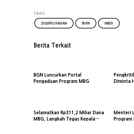
TAGS:
ZULKIFLI HASAN
BGN
MBG
Berita Terkait
BGN Luncurkan Portal
Pengkriti
Pengaduan Program MBG
Diminta 
Medsos, I
Selamatkan Rp311,2 Miliar Dana
Menteri 
MBG, Langkah Tegas Kepala
Program 
BGN Diapresiasi Senator Lia
yang Me
Istifhama