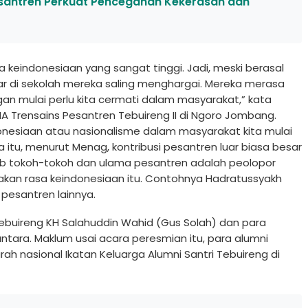
santren Perkuat Pencegahan Kekerasan dan
a keindonesiaan yang sangat tinggi. Jadi, meski berasal
jar di sekolah mereka saling menghargai. Mereka merasa
gan mulai perlu kita cermati dalam masyarakat,” kata
 Trensains Pesantren Tebuireng II di Ngoro Jombang.
onesiaan atau nasionalisme dalam masyarakat kita mulai
a itu, menurut Menag, kontribusi pesantren luar biasa besar
ab tokoh-tokoh dan ulama pesantren adalah peolopor
 rasa keindonesiaan itu. Contohnya Hadratussyakh
 pesantren lainnya.
ebuireng KH Salahuddin Wahid (Gus Solah) dan para
antara. Maklum usai acara peresmian itu, para alumni
 nasional Ikatan Keluarga Alumni Santri Tebuireng di