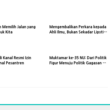
h Memilih Jalan yang
Mengembalikan Perkara kepada
uk Kita
Ahli Ilmu, Bukan Sekadar Lipstik
Genit
di Kanal Resmi Izin
Muktamar ke-35 NU: Dari Politik
nal Pesantren
Figur Menuju Politik Gagasan di
Tengah Disrupsi Zaman