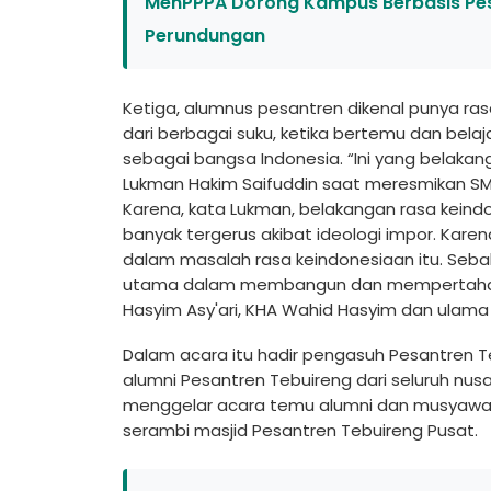
MenPPPA Dorong Kampus Berbasis Pe
Perundungan
Ketiga, alumnus pesantren dikenal punya ras
dari berbagai suku, ketika bertemu dan bela
sebagai bangsa Indonesia. “Ini yang belakan
Lukman Hakim Saifuddin saat meresmikan SMA
Karena, kata Lukman, belakangan rasa keind
banyak tergerus akibat ideologi impor. Karen
dalam masalah rasa keindonesiaan itu. Seb
utama dalam membangun dan mempertahakan
Hasyim Asy'ari, KHA Wahid Hasyim dan ulama
Dalam acara itu hadir pengasuh Pesantren T
alumni Pesantren Tebuireng dari seluruh nus
menggelar acara temu alumni dan musyawarah
serambi masjid Pesantren Tebuireng Pusat.