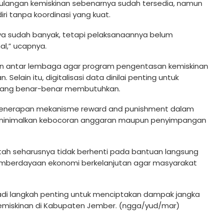
ulangan kemiskinan sebenarnya sudah tersedia, namun
ri tanpa koordinasi yang kuat.
a sudah banyak, tetapi pelaksanaannya belum
al,” ucapnya.
kan antar lembaga agar program pengentasan kemiskinan
 Selain itu, digitalisasi data dinilai penting untuk
yang benar-benar membutuhkan.
ng penerapan mekanisme reward and punishment dalam
minimalkan kebocoran anggaran maupun penyimpangan
ah seharusnya tidak berhenti pada bantuan langsung
emberdayaan ekonomi berkelanjutan agar masyarakat
i langkah penting untuk menciptakan dampak jangka
miskinan di Kabupaten Jember. (ngga/yud/mar)