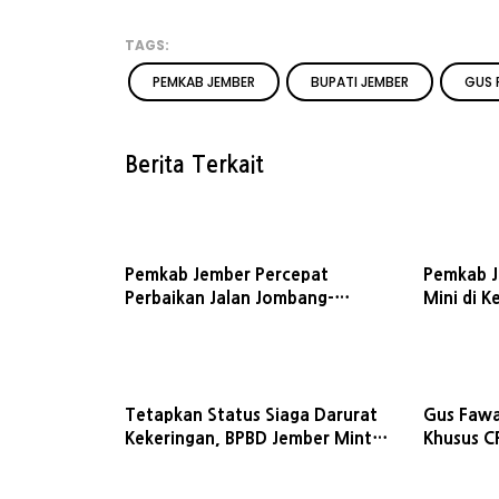
TAGS:
PEMKAB JEMBER
BUPATI JEMBER
GUS 
Berita Terkait
Pemkab Jember Percepat
Pemkab 
Perbaikan Jalan Jombang-
Mini di 
Kencong
Tetapkan Status Siaga Darurat
Gus Fawa
Kekeringan, BPBD Jember Minta
Khusus C
Warga Hemat Air hingga
Biaya Me
Waspada Karhutla
Dipangkas