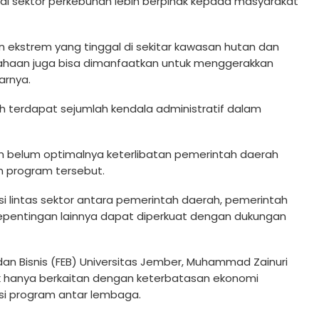
di sektor perkebunan lebih berpihak kepada masyarakat
in ekstrem yang tinggal di sekitar kawasan hutan dan
erusahaan juga bisa dimanfaatkan untuk menggerakkan
arnya.
h terdapat sejumlah kendala administratif dalam
ah belum optimalnya keterlibatan pemerintah daerah
 program tersebut.
si lintas sektor antara pemerintah daerah, pemerintah
epentingan lainnya dapat diperkuat dengan dukungan
dan Bisnis (FEB) Universitas Jember, Muhammad Zainuri
ak hanya berkaitan dengan keterbatasan ekonomi
asi program antar lembaga.