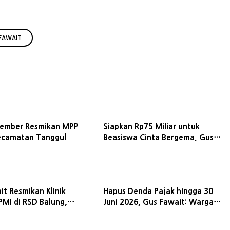
FAWAIT
Jember Resmikan MPP
Siapkan Rp75 Miliar untuk
Kecamatan Tanggul
Beasiswa Cinta Bergema, Gus
Fawait Pastikan Bantuan Cair
Berkelanjutan
it Resmikan Klinik
Hapus Denda Pajak hingga 30
PMI di RSD Balung,
Juni 2026, Gus Fawait: Warga
dical Check Up
Tetap Wajib Bayar Pokok Pajak
 Jadi Segini