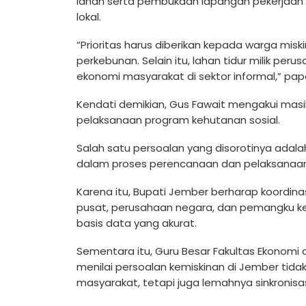
lahan serta pembukaan lapangan pekerjaan 
lokal.
“Prioritas harus diberikan kepada warga misk
perkebunan. Selain itu, lahan tidur milik p
ekonomi masyarakat di sektor informal,” pap
Kendati demikian, Gus Fawait mengakui masi
pelaksanaan program kehutanan sosial.
Salah satu persoalan yang disorotinya adal
dalam proses perencanaan dan pelaksanaan
Karena itu, Bupati Jember berharap koordina
pusat, perusahaan negara, dan pemangku k
basis data yang akurat.
Sementara itu, Guru Besar Fakultas Ekonomi 
menilai persoalan kemiskinan di Jember tid
masyarakat, tetapi juga lemahnya sinkronis