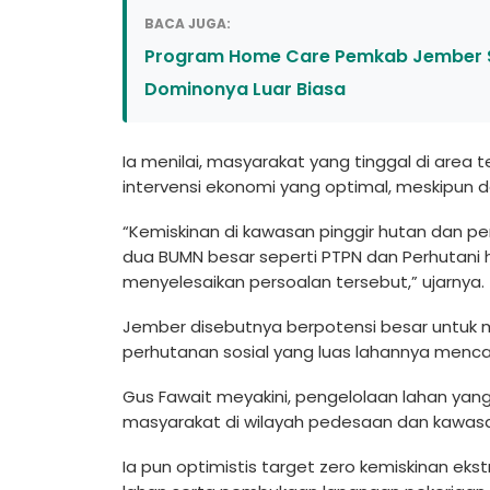
BACA JUGA:
Program Home Care Pemkab Jember Sas
Dominonya Luar Biasa
Ia menilai, masyarakat yang tinggal di ar
intervensi ekonomi yang optimal, meskipun da
“Kemiskinan di kawasan pinggir hutan dan p
dua BUMN besar seperti PTPN dan Perhutani
menyelesaikan persoalan tersebut,” ujarnya.
Jember disebutnya berpotensi besar untuk 
perhutanan sosial yang luas lahannya menca
Gus Fawait meyakini, pengelolaan lahan ya
masyarakat di wilayah pedesaan dan kawasan
Ia pun optimistis target zero kemiskinan eks