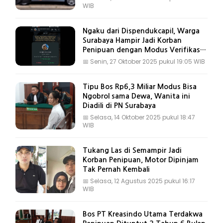
WIB
Ngaku dari Dispendukcapil, Warga
Surabaya Hampir Jadi Korban
Penipuan dengan Modus Verifikasi
IKD
📅
Senin, 27 Oktober 2025 pukul 19:05 WIB
Tipu Bos Rp6,3 Miliar Modus Bisa
Ngobrol sama Dewa, Wanita ini
Diadili di PN Surabaya
📅
Selasa, 14 Oktober 2025 pukul 18:47
WIB
Tukang Las di Semampir Jadi
Korban Penipuan, Motor Dipinjam
Tak Pernah Kembali
📅
Selasa, 12 Agustus 2025 pukul 16:17
WIB
Bos PT Kreasindo Utama Terdakwa