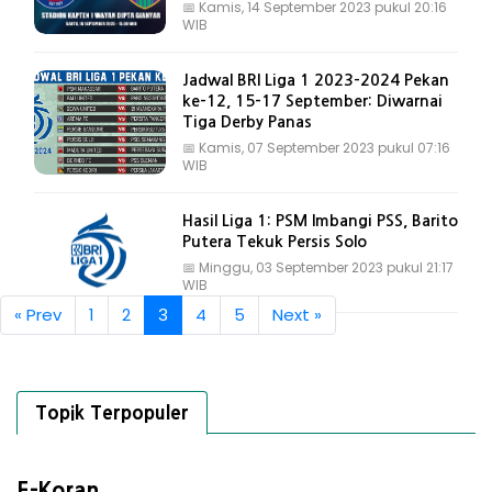
📅
Kamis, 14 September 2023 pukul 20:16
WIB
Jadwal BRI Liga 1 2023-2024 Pekan
ke-12, 15-17 September: Diwarnai
Tiga Derby Panas
📅
Kamis, 07 September 2023 pukul 07:16
WIB
Hasil Liga 1: PSM Imbangi PSS, Barito
Putera Tekuk Persis Solo
📅
Minggu, 03 September 2023 pukul 21:17
WIB
« Prev
1
2
3
4
5
Next »
Topik Terpopuler
E-Koran