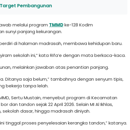
 Target Pembangunan
rjawab melalui program
TMMD
ke-128 Kodim
an sunyi panjang kekurangan.
 berdiri di halaman madrasah, membawa kehidupan baru.
yiram sekolah ini,” kata Rifa’e dengan mata berkaca-kaca.
gunan, melainkan jawaban atas penantian panjang.
a. Ditanya saja belum,” tambahnya dengan senyum tipis,
 bekerja tanpa lelah.
 TMMD, Sertu Mustain, menyebut program di Kecamatan
 dan tandon sejak 22 April 2026. Selain MI Al Ikhlas,
 sekolah dasar, hingga madrasah diniyah.
ini tinggal proses penyelesaian kerangka tandon,” katanya.