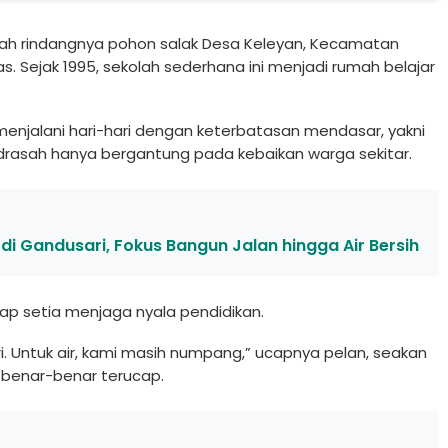
wah rindangnya pohon salak Desa Keleyan, Kecamatan
las. Sejak 1995, sekolah sederhana ini menjadi rumah belajar
menjalani hari-hari dengan keterbatasan mendasar, yakni
drasah hanya bergantung pada kebaikan warga sekitar.
 Gandusari, Fokus Bangun Jalan hingga Air Bersih
etap setia menjaga nyala pendidikan.
ri. Untuk air, kami masih numpang,” ucapnya pelan, seakan
benar-benar terucap.