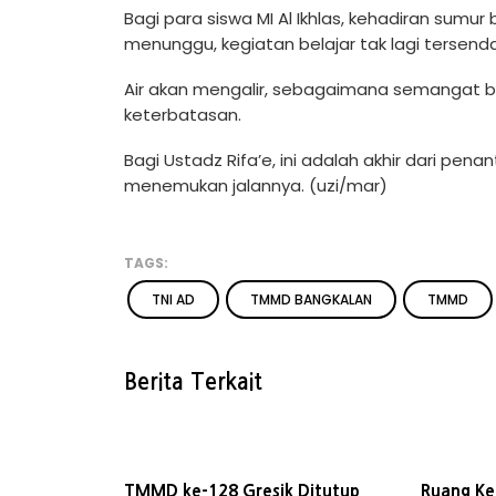
Bagi para siswa MI Al Ikhlas, kehadiran sumur
menunggu, kegiatan belajar tak lagi tersend
Air akan mengalir, sebagaimana semangat be
keterbatasan.
Bagi Ustadz Rifa’e, ini adalah akhir dari pe
menemukan jalannya. (uzi/mar)
TAGS:
TNI AD
TMMD BANGKALAN
TMMD
Berita Terkait
TMMD ke-128 Gresik Ditutup,
Ruang Ke