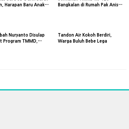
n, Harapan Baru Anak
Bangkalan di Rumah Pak Anis
Hidupkan Asa di Tengah
Kesederhanaan
ah Nuryanto Disulap
Tandon Air Kokoh Berdiri,
at Program TMMD,
Warga Buluh Bebe Lega
uban Sumringah