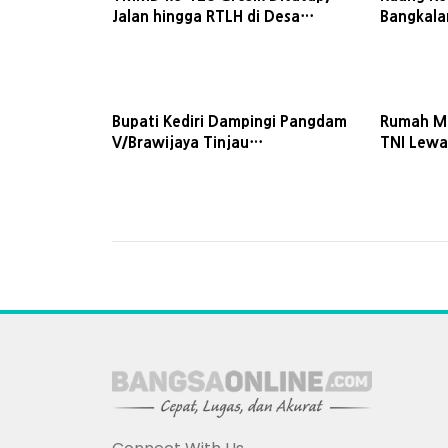
Jalan hingga RTLH di Desa
Bangkala
Slempit Rampung Dibangun
Desa
Bupati Kediri Dampingi Pangdam
Rumah Mb
V/Brawijaya Tinjau
TNI Lew
Pembangunan Yonif TP
Warga T