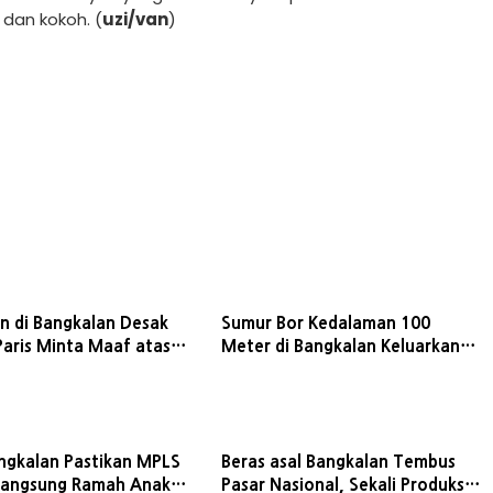
 dan kokoh. (
uzi/van
)
 di Bangkalan Desak
Sumur Bor Kedalaman 100
aris Minta Maaf atas
Meter di Bangkalan Keluarkan
enghinaan Profesi
Gas Mudah Terbakar
angkalan Pastikan MPLS
Beras asal Bangkalan Tembus
langsung Ramah Anak
Pasar Nasional, Sekali Produksi