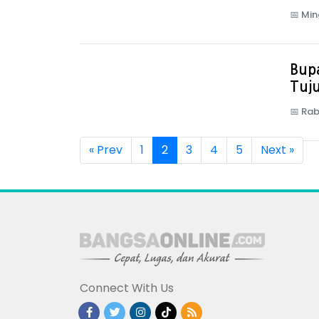
📅
Min
Bupa
Tuju
📅
Rab
« Prev
1
2
3
4
5
Next »
Connect With Us