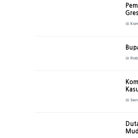
Pem
Gres
📅
Kam
Bupa
📅
Rab
Komi
Kas
📅
Sen
Dut
Mud