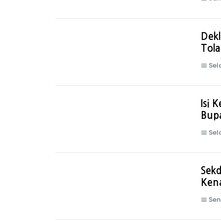
Dekl
Tola
📅
Sel
Isi
Bupa
📅
Sel
Sekd
Kena
📅
Sen