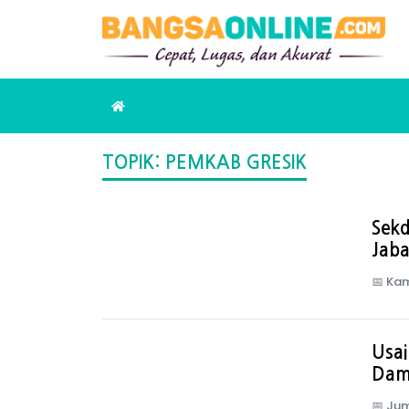
TOPIK: PEMKAB GRESIK
Sekd
Jaba
📅
Kam
Usai
Damp
📅
Jum