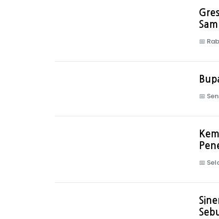
Gre
Samp
📅
Rab
Bupa
📅
Sen
Keme
Pen
📅
Sel
Sine
Seb