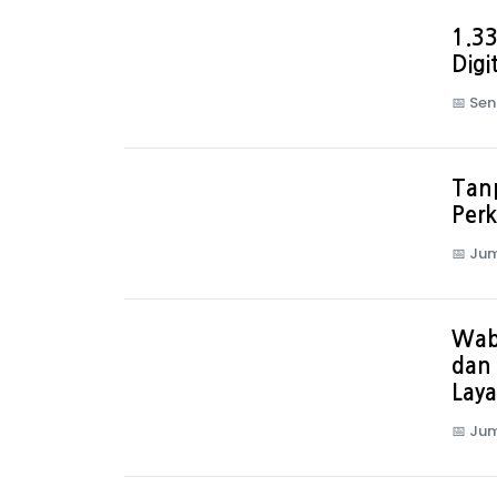
1.33
Digi
📅
Sen
Tan
Perk
📅
Jum
Wab
dan
Laya
📅
Jum