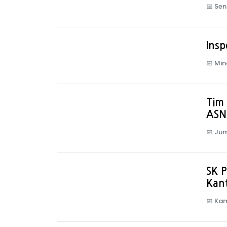
📅
Sen
Insp
📅
Min
Tim 
ASN
📅
Jum
SK 
Kant
📅
Kam