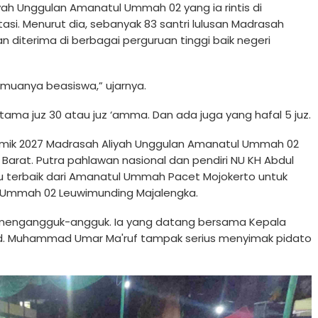
yah Unggulan Amanatul Ummah 02 yang ia rintis di
asi. Menurut dia, sebanyak 83 santri lulusan Madrasah
 diterima di berbagai perguruan tinggi baik negeri
emuanya beasiswa,” ujarnya.
tama juz 30 atau juz ‘amma. Dan ada juga yang hafal 5 juz.
emik 2027 Madrasah Aliyah Unggulan Amanatul Ummah 02
 Barat. Putra pahlawan nasional dan pendiri NU KH Abdul
 terbaik dari Amanatul Ummah Pacet Mojokerto untuk
l Ummah 02 Leuwimunding Majalengka.
mengangguk-angguk. Ia yang datang bersama Kepala
Rd. Muhammad Umar Ma'ruf tampak serius menyimak pidato