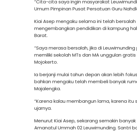
“Cita-cita saya ingin masyarakat Leuwimund
Umum Pimpinan Pusat Persatuan Guru Nahdlat
Kiai Asep mengaku selama ini telah bersalah
mengembangkan pendidikan di kampung hal
Barat.
“Saya merasa bersalah, jika di Leuwimunding 
memiliki sekolah MTs dan MA unggulan grat
Mojokerto.
Ia berjanji mulai tahun depan akan lebih fo
bahkan mengaku telah membeli banyak ruma
Majalengka.
“Karena kalau membangun lama, karena itu s
ujarnya.
Menurut Kiai Asep, sekarang semakin banya
Amanatul Ummah 02 Leuwimunding. Santri bar