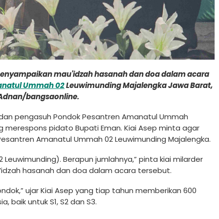
t menyampaikan mau'idzah hasanah dan doa dalam acara
natul Ummah 02
Leuwimunding Majalengka Jawa Barat,
 Adnan/bangsaonline.
diri dan pengasuh Pondok Pesantren Amanatul Ummah
 merespons pidato Bupati Eman. Kiai Asep minta agar
k Pesantren Amanatul Ummah 02 Leuwimunding Majalengka.
Leuwimunding). Berapun jumlahnya,” pinta kiai milarder
idzah hasanah dan doa dalam acara tersebut.
mondok,” ujar Kiai Asep yang tiap tahun memberikan 600
, baik untuk S1, S2 dan S3.