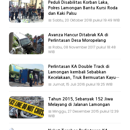
Peduli Disabilitas Korban Laka,
Polres Lamongan Bantu Kursi Roda
dan Kaki Palsu
📅
Sabtu, 20 Oktober 2018 pukul 19:49 WIB
Avanza Hancur Ditabrak KA di
Perlintasan Desa Moropelang
📅
Rabu, 08 November 2017 pukul 18:48
WIB
Perlintasan KA Double Track di
Lamongan kembali Sebabkan
Kecelakaan, Truk Bermuatan Kayu
Terguling
📅
Jumat, 15 Juli 2016 pukul 19:25 WIB
Tahun 2015, Sebanyak 152 Jiwa
Melayang di Jalanan Lamongan
📅
Minggu, 27 Desember 2015 pukul 12:39
WIB