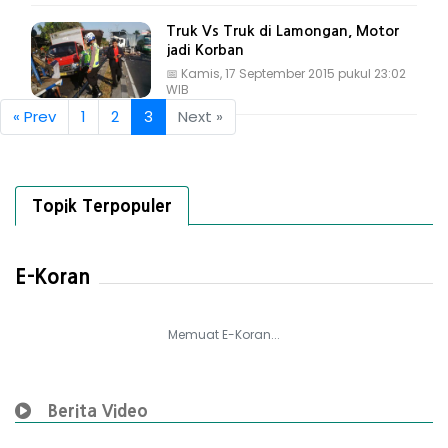
Truk Vs Truk di Lamongan, Motor
jadi Korban
📅
Kamis, 17 September 2015 pukul 23:02
WIB
« Prev
1
2
3
Next »
Topik Terpopuler
E-Koran
Memuat E-Koran...
Berita Video