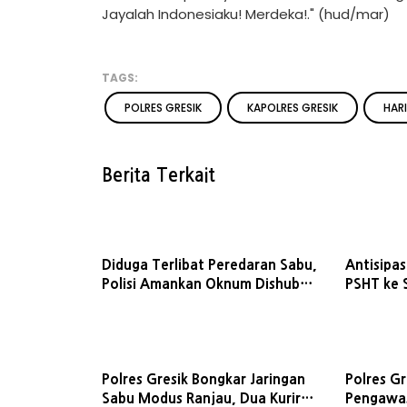
Jayalah Indonesiaku! Merdeka!." (hud/mar)
TAGS:
POLRES GRESIK
KAPOLRES GRESIK
HARI
Berita Terkait
Diduga Terlibat Peredaran Sabu,
Antisipa
Polisi Amankan Oknum Dishub
PSHT ke 
Gresik
Gresik P
Polres Gresik Bongkar Jaringan
Polres Gr
Sabu Modus Ranjau, Dua Kurir
Pengawas