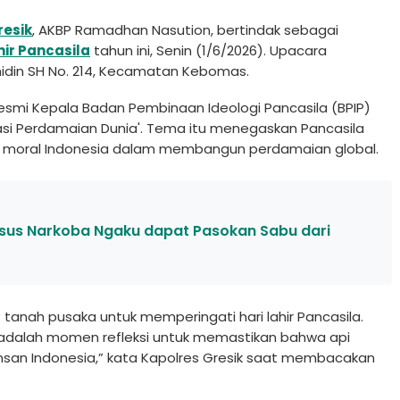
resik
, AKBP Ramadhan Nasution, bertindak sebagai
hir Pancasila
tahun ini, Senin (1/6/2026). Upacara
ahidin SH No. 214, Kecamatan Kebomas.
mi Kepala Badan Pembinaan Ideologi Pancasila (BPIP)
asi Perdamaian Dunia'. Tema itu menegaskan Pancasila
 moral Indonesia dalam membangun perdamaian global.
asus Narkoba Ngaku dapat Pasokan Sabu dari
 atas tanah pusaka untuk memperingati hari lahir Pancasila.
ni adalah momen refleksi untuk memastikan bahwa api
insan Indonesia,” kata Kapolres Gresik saat membacakan