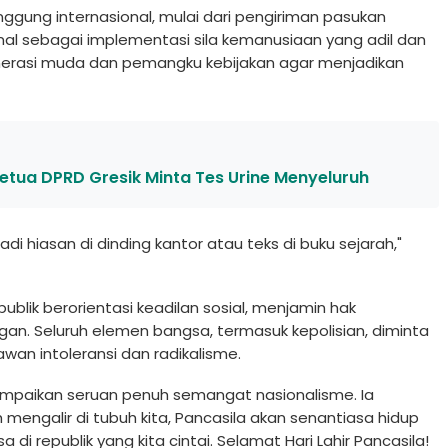
nggung internasional, mulai dari pengiriman pasukan
nal sebagai implementasi sila kemanusiaan yang adil dan
nerasi muda dan pemangku kebijakan agar menjadikan
Ketua DPRD Gresik Minta Tes Urine Menyeluruh
jadi hiasan di dinding kantor atau teks di buku sejarah,"
ublik berorientasi keadilan sosial, menjamin hak
an. Seluruh elemen bangsa, termasuk kepolisian, diminta
an intoleransi dan radikalisme.
mpaikan seruan penuh semangat nasionalisme. Ia
engalir di tubuh kita, Pancasila akan senantiasa hidup
di republik yang kita cintai. Selamat Hari Lahir Pancasila!