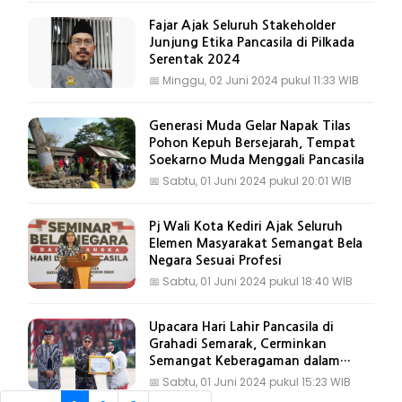
Fajar Ajak Seluruh Stakeholder
Junjung Etika Pancasila di Pilkada
Serentak 2024
📅
Minggu, 02 Juni 2024 pukul 11:33 WIB
Generasi Muda Gelar Napak Tilas
Pohon Kepuh Bersejarah, Tempat
Soekarno Muda Menggali Pancasila
📅
Sabtu, 01 Juni 2024 pukul 20:01 WIB
Pj Wali Kota Kediri Ajak Seluruh
Elemen Masyarakat Semangat Bela
Negara Sesuai Profesi
📅
Sabtu, 01 Juni 2024 pukul 18:40 WIB
Upacara Hari Lahir Pancasila di
Grahadi Semarak, Cerminkan
Semangat Keberagaman dalam
Persatuan
📅
Sabtu, 01 Juni 2024 pukul 15:23 WIB