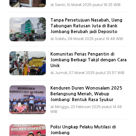
📅
Senin, 10 Maret 2025 pukul 18:25 WIB
Tanpa Persetujuan Nasabah, Uang
Tabungan Ratusan Juta di Bank
Jombang Berubah jadi Deposito
📅
Sabtu, 08 Maret 2025 pukul 19:48 WIB
Komunitas Perias Pengantin di
Jombang Berbagi Takjil dengan Cara
Unik
📅
Jumat, 07 Maret 2025 pukul 20:57 WIB
Kenduren Duren Wonosalam 2025
Berlangsung Meriah, Wabup
Jombang: Bentuk Rasa Syukur
📅
Minggu, 23 Februari 2025 pukul 14:46
WIB
Polisi Ungkap Pelaku Mutilasi di
Jombang