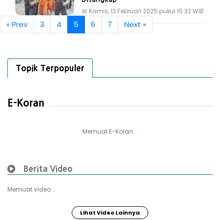
📅
Kamis, 13 Februari 2025 pukul 15:32 WIB
« Prev
3
4
5
6
7
Next »
Topik Terpopuler
E-Koran
Memuat E-Koran...
Berita Video
Memuat video...
Lihat Video Lainnya