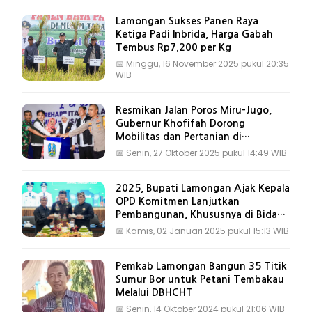
Lamongan Sukses Panen Raya
Ketiga Padi Inbrida, Harga Gabah
Tembus Rp7.200 per Kg
📅
Minggu, 16 November 2025 pukul 20:35
WIB
Resmikan Jalan Poros Miru-Jugo,
Gubernur Khofifah Dorong
Mobilitas dan Pertanian di
Lamongan
📅
Senin, 27 Oktober 2025 pukul 14:49 WIB
2025, Bupati Lamongan Ajak Kepala
OPD Komitmen Lanjutkan
Pembangunan, Khususnya di Bidang
Pertanian
📅
Kamis, 02 Januari 2025 pukul 15:13 WIB
Pemkab Lamongan Bangun 35 Titik
Sumur Bor untuk Petani Tembakau
Melalui DBHCHT
📅
Senin, 14 Oktober 2024 pukul 21:06 WIB