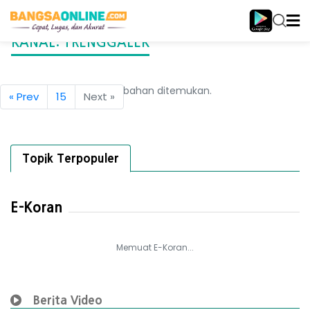
KANAL:
TRENGGALEK
Tidak ada berita tambahan ditemukan.
« Prev
15
Next »
Topik Terpopuler
E-Koran
Memuat E-Koran...
Berita Video