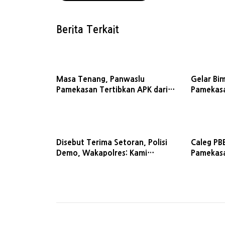
Berita Terkait
Masa Tenang, Panwaslu
Gelar Bi
Pamekasan Tertibkan APK dari
Pamekasa
Spanduk Hingga Stiker
Disebut Terima Setoran, Polisi
Caleg PBB
Demo, Wakapolres: Kami
Pamekasa
Tegakkan Disiplin