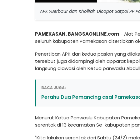
APK ?Berbaur dan Kholifah Dicopot Satpol PP 
PAMEKASAN, BANGSAONLINE.com
- Alat P
seluruh kabupaten Pamekasan ditertibkan o
Penertiban APK dari kedua paslon yang dila
tersebut juga didampingi oleh apparat kepo
langsung diawasi oleh Ketua panwaslu Abdull
BACA JUGA:
Perahu Dua Pemancing asal Pamekasan
Menurut Ketua Panwaslu Kabupaten Pamekasa
serentak di 13 kecamatan Se-kabupaten pa
"Kita lakukan serentak dari Sabtu (24/2) ma