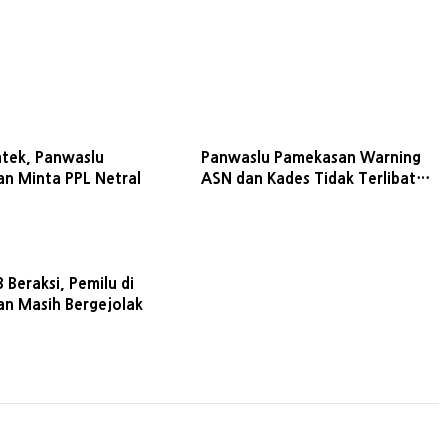
mtek, Panwaslu
Panwaslu Pamekasan Warning
n Minta PPL Netral
ASN dan Kades Tidak Terlibat
Dalam Pilkada
 Beraksi, Pemilu di
n Masih Bergejolak