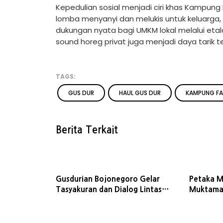
Kepedulian sosial menjadi ciri khas Kampung F
lomba menyanyi dan melukis untuk keluarga
dukungan nyata bagi UMKM lokal melalui etal
sound horeg privat juga menjadi daya tarik t
TAGS:
GUS DUR
HAUL GUS DUR
KAMPUNG FA
Berita Terkait
Gusdurian Bojonegoro Gelar
Petaka M
Tasyakuran dan Dialog Lintas
Muktamar
Iman Peringati Haul ke-16 Gus
Pertama 
Dur