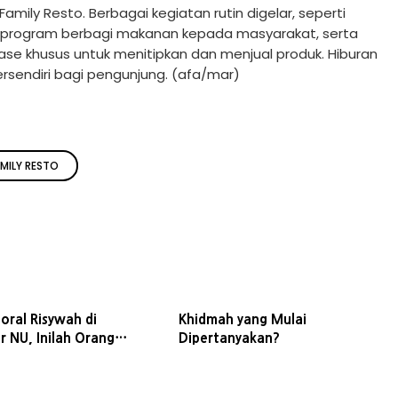
amily Resto. Berbagai kegiatan rutin digelar, seperti
, program berbagi makanan kepada masyarakat, serta
ase khusus untuk menitipkan dan menjual produk. Hiburan
ersendiri bagi pengunjung. (afa/mar)
MILY RESTO
oral Risywah di
Khidmah yang Mulai
 NU, Inilah Orang
Dipertanyakan?
yang Melakukan