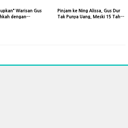
upkan" Warisan Gus
Pinjam ke Ning Alissa, Gus Dur
ehkah dengan
Tak Punya Uang, Meski 15 Tahun
n Jejaknya?
Ketum PBNU dan Mantan
Presiden