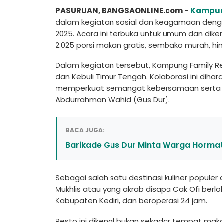
PASURUAN, BANGSAONLINE.com
-
Kampun
dalam kegiatan sosial dan keagamaan deng
2025. Acara ini terbuka untuk umum dan dike
2.025 porsi makan gratis, sembako murah, h
Dalam kegiatan tersebut, Kampung Family R
dan Kebuli Timur Tengah. Kolaborasi ini diha
memperkuat semangat kebersamaan serta nilai
Abdurrahman Wahid (Gus Dur).
BACA JUGA:
Barikade Gus Dur Minta Warga Horma
Sebagai salah satu destinasi kuliner populer
Mukhlis atau yang akrab disapa Cak Ofi berl
Kabupaten Kediri, dan beroperasi 24 jam.
Resto ini dikenal bukan sekadar tempat mak