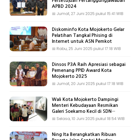
Persetujuan Pertanggungjawaban
APBD 2024
📅
Jumat, 27 Juni 2025 pukul 15:41 WIB
Diskominfo Kota Mojokerto Gelar
Pelatihan Tangkal Phising di
Internet untuk ASN Pemkot
📅
Rabu, 25 Juni 2025 pukul 17:18 WIB
Dinsos P3A Raih Apresiasi sebagai
Pemenang PPID Award Kota
Mojokerto 2025
📅
Jumat, 20 Juni 2025 pukul 17:18 WIB
Wali Kota Mojokerto Dampingi
Menteri Kebudayaan Resmikan
Galeri Soekarno Kecil di SDN
Purwotengah
📅
Selasa, 10 Juni 2025 pukul 18:54 WIB
Ning Ita Berangkatkan Ribuan