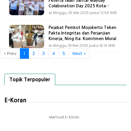
Peserta Jalan Santai Mayday
Colaboration Day 2025 Kota
Mojokerto
📅
Minggu, 25 Mei 2025 pukul 12:59 WIB
Pejabat Pemkot Mojokerto Teken
Pakta Integritas dan Perjanjian
Kinerja, Ning Ita: Komitmen Moral
📅
Minggu, 18 Mei 2025 pukul 16:14 WIB
« Prev
1
2
3
4
5
Next »
Topik Terpopuler
E-Koran
Memuat E-Koran...