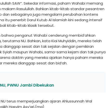
asulullah SAW”. Sekedar informasi, paham Wahabi memang
 makam Rasulullah. Bahkan kitab-kitab standar pesantren
 Qarib dan sebagainya juga mengalami perubahan kontens
 itu penerbit Darul Kutub Al Islamiah kini sedang intensif
li kitab-kitab klasik tersebut.
 bahwa penganut Wahabi cenderung membid’ahkan
, terutama NU. Bahkan, kata Kiai Muhyiddin, mereka telah
 dianggap sesat dan tak sejalan dengan pemikiran
baik Syiah maupun Wahabi, sama-sama kejam dan tak punya
Karena doktrin yang mereka ajarkan hanya paham mereka
r mereka dianggap sesat dan bid’ah.
 NU, PWNU Jambi Dibekukan
iai NU terus memperjuangkan ajaran Ahlussunnah Wal
aikh Hasyim Asy’ari.(ma)