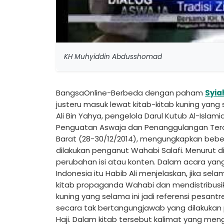
KH Muhyiddin Abdusshomad
BangsaOnline-Berbeda dengan paham
Syia
justeru masuk lewat kitab-kitab kuning yang
Ali Bin Yahya, pengelola Darul Kutub Al-Isla
Penguatan Aswaja dan Penanggulangan Tero
Barat (28-30/12/2014), mengungkapkan bebe
dilakukan penganut Wahabi Salafi. Menurut di
perubahan isi atau konten. Dalam acara yang
Indonesia itu Habib Ali menjelaskan, jika se
kitab propaganda Wahabi dan mendistribusika
kuning yang selama ini jadi referensi pes
secara tak bertangungjawab yang dilakukan 
Haji. Dalam kitab tersebut kalimat yang me