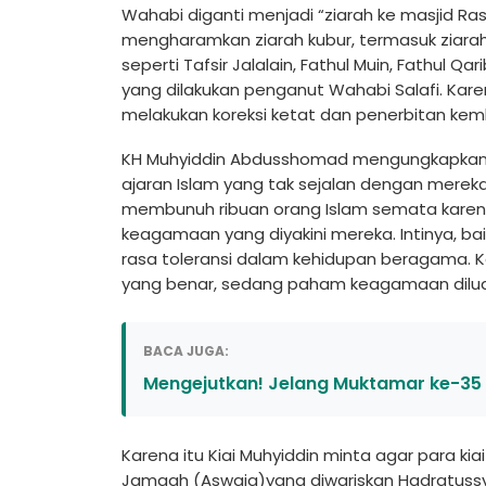
Wahabi diganti menjadi “ziarah ke masjid R
mengharamkan ziarah kubur, termasuk ziarah
seperti Tafsir Jalalain, Fathul Muin, Fathul
yang dilakukan penganut Wahabi Salafi. Karena
melakukan koreksi ketat dan penerbitan kemba
KH Muhyiddin Abdusshomad mengungkapkan
ajaran Islam yang tak sejalan dengan mereka
membunuh ribuan orang Islam semata karena
keagamaan yang diyakini mereka. Intinya, 
rasa toleransi dalam kehidupan beragama. 
yang benar, sedang paham keagamaan dilua
BACA JUGA:
Mengejutkan! Jelang Muktamar ke-35
Karena itu Kiai Muhyiddin minta agar para k
Jamaah (Aswaja)yang diwariskan Hadratussy