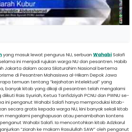
h
yang masuk lewat pengurus NU, serbuan
Wahabi
Salafi
 selama ini menjadi rujukan warga NU dan pesantren. Habib
miah Jakarta dalam acara Silaturahim Nasional bertema
risme di Pesantren Mahasiswa al-Hikam Depok Jawa
rapa temuan tentang “kejahatan intelektual” yang
a, banyak kitab yang dikaji di pesantren telah mengalami
 diikuti Rais Syuriah, Ketua Tanfidziyah PCNU dan PWNU se-
lama ini penganut Wahabi Salafi hanya memproduksi kitab-
n secara gratis kepada warga NU, kini banyak sekali kitab
antren mengalami penghapusan atau penambahan kontens
penganut Wahabi Salafi. Ia mencontohkan kitab Adzkarul
nganjurkan “ziarah ke makam Rasulullah SAW” oleh penganut