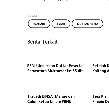
TAGS:
WAHABI
SYIAH
MUKTAMAR NU
Berita Terkait
PBNU Umumkan Daftar Peserta
Setelah K
Sementara Muktamar ke-35 di
Kalteng 
Jombang
Dukung K
Tragedi UINSA, Menag dan
Tiga Kiai
Calon Ketua Umum PBNU
Pimpin D
Muktama