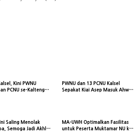
alsel, Kini PWNU
PWNU dan 13 PCNU Kalsel
dan PCNU se-Kalteng
Sepakat Kiai Asep Masuk Ahwa,
iai Asep Masuk Ahwa
Ingatkan Muktamar Chaos
karena SK
 Ini Saling Menolak
MA-UWH Optimalkan Fasilitas
oa, Semoga Jadi Akhlak
untuk Peserta Muktamar NU ke-
r ke-35 NU
35