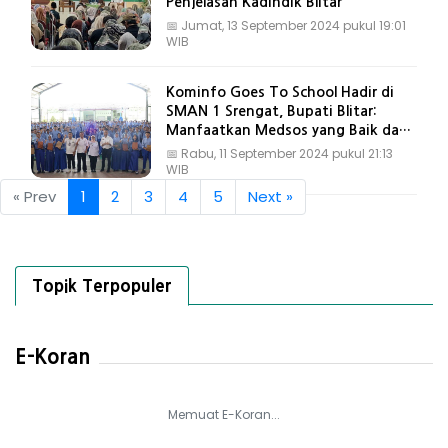
Penjelasan Kadindik Blitar
📅
Jumat, 13 September 2024 pukul 19:01
WIB
Kominfo Goes To School Hadir di
SMAN 1 Srengat, Bupati Blitar:
Manfaatkan Medsos yang Baik dan
Bijak
📅
Rabu, 11 September 2024 pukul 21:13
WIB
« Prev
1
2
3
4
5
Next »
Topik Terpopuler
E-Koran
Memuat E-Koran...