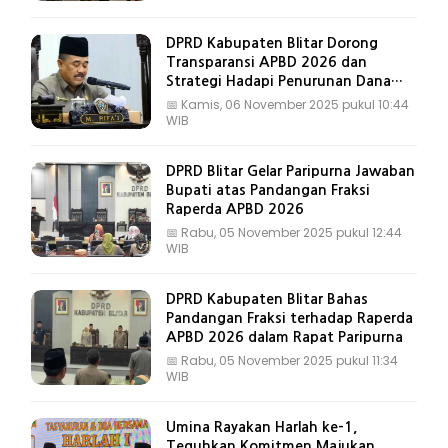
DPRD Kabupaten Blitar Dorong
Transparansi APBD 2026 dan
Strategi Hadapi Penurunan Dana
Transfer
📅
Kamis, 06 November 2025 pukul 10:44
WIB
DPRD Blitar Gelar Paripurna Jawaban
Bupati atas Pandangan Fraksi
Raperda APBD 2026
📅
Rabu, 05 November 2025 pukul 12:44
WIB
DPRD Kabupaten Blitar Bahas
Pandangan Fraksi terhadap Raperda
APBD 2026 dalam Rapat Paripurna
📅
Rabu, 05 November 2025 pukul 11:34
WIB
Umina Rayakan Harlah ke-1,
Teguhkan Komitmen Majukan