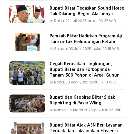
Bupati Blitar Tegaskan Sound Horeg
Tak Dilarang, Begini Alasannya
📅
Rabu, 23 Juli 2025 pukul 09:37 WIB
Pemkab Blitar Hadirkan Program Aji
Tani untuk Perlindungan Petani
📅
Selasa, 03 Juni 2025 pukul 16:15 WIB
Cegah Kerusakan Lingkungan,
Bupati Blitar dan Forkopimda
Tanam 500 Pohon di Areal Gunung
Kelud
📅
Rabu, 30 April 2025 pukul 17:18 WIB
Bupati dan Kapolres Blitar Sidak
Bapokting di Pasar Wlingi
📅
Kamis, 06 Maret 2025 pukul 16:36 WIB
Bupati Blitar Ajak ASN Beri Layanan
Terbaik dan Laksanakan Efisiensi