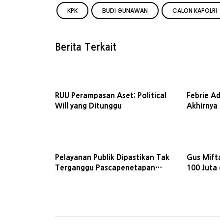
KPK
BUDI GUNAWAN
CALON KAPOLRI
Berita Terkait
RUU Perampasan Aset: Political
Febrie Ad
Will yang Ditunggu
Akhirnya
Pelayanan Publik Dipastikan Tak
Gus Mift
Terganggu Pascapenetapan
100 Juta
Tersangka Kepala Bea Cukai
Proyek DJ
Kediri oleh KPK