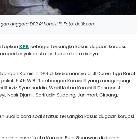
 anggota DPR RI Komisi III. Foto: detik.com
etapkan
KPK
sebagai tersangka kasus dugaan korupsi.
empertanyakan status hukum baru dirinya.
ngan Komisi III DPR di kediamannya di Jl Duren Tiga Barat
5) pukul 16.45 WIB. Rombongan Komisi III yang mengunjungi
III Aziz Syamsuddin, Wakil Ketua Komisi III Desmon J
i, Nasir Djamil, Sarifudin Sudding, Junimart Girsang,
en Budi bicara soal status tersangka kasus dugaan korupsi
ngan lainnya," kata Komjen Budi Gunawan di depan