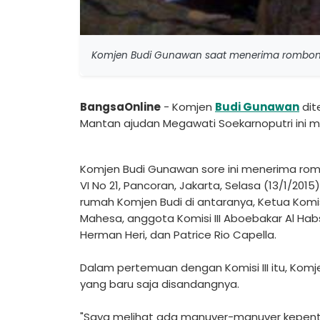
Komjen Budi Gunawan saat menerima rombongan
BangsaOnline
- Komjen
Budi Gunawan
dit
Mantan ajudan Megawati Soekarnoputri ini m
Komjen Budi Gunawan sore ini menerima rombo
VI No 21, Pancoran, Jakarta, Selasa (13/1/201
rumah Komjen Budi di antaranya, Ketua Komisi 
Mahesa, anggota Komisi III Aboebakar Al Habsy
Herman Heri, dan Patrice Rio Capella.
Dalam pertemuan dengan Komisi III itu, Komj
yang baru saja disandangnya.
"Saya melihat ada manuver-manuver kepenti