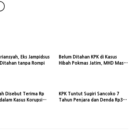
riansyah, Eks Jampidsus
Belum Ditahan KPK di Kasus
 Ditahan tanpa Rompi
Hibah Pokmas Jatim, MHD Masih
Aktif di Bangkalan
ah Disebut Terima Rp
KPK Tuntut Sugiri Sancoko 7
 dalam Kasus Korupsi
Tahun Penjara dan Denda Rp300
KA, Ini Kata KPK
Juta