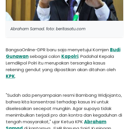
Abraham Samad. foto: beritasatu.com
BangsaOnline-DPR baru saja menyetujui Komjen
Budi
Gunawan
sebagai calon
Kapolri
. Padahal Kepala
Lemdikpol Polri itu merupakan tersangka kasus
rekening gendut yang dipastikan akan ditahan oleh
KPK
.
"Sudah ada penyampaian resmi Bambang Widjojanto,
bahwa kita konsentrasi terhadap kasus ini untuk
diselesaikan secepat mungkin. Agar supaya tidak
menimbulkan terjadi pro dan kontra dan kegaduhan di
tengah masyarakat," ujar Ketua KPK
Abraham
Samad
di kantornya, Jl HR Rasuna Said, Kuningan,