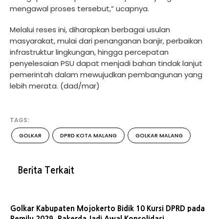
mengawal proses tersebut,” ucapnya.
Melalui reses ini, diharapkan berbagai usulan
masyarakat, mulai dari penanganan banjir, perbaikan
infrastruktur lingkungan, hingga percepatan
penyelesaian PSU dapat menjadi bahan tindak lanjut
pemerintah dalam mewujudkan pembangunan yang
lebih merata. (dad/mar)
TAGS:
GOLKAR
DPRD KOTA MALANG
GOLKAR MALANG
Berita Terkait
Golkar Kabupaten Mojokerto Bidik 10 Kursi DPRD pada
Pemilu 2029, Rakerda Jadi Awal Konsolidasi