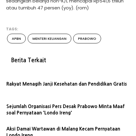
sedangkan belanja non-K/L mencapai Rp541,6 triliun
atau tumbuh 47 persen (yoy). (rom)
TAGS:
APBN
MENTERI KEUANGAN
PRABOWO
Berita Terkait
Rakyat Menagih Janji Kesehatan dan Pendidikan Gratis
Sejumlah Organisasi Pers Desak Prabowo Minta Maaf
soal Pernyataan 'Londo Ireng'
Aksi Damai Wartawan di Malang Kecam Pernyataan
Londo Ireng