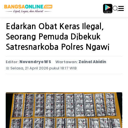
Home
Jawa Timur
Edarkan Obat Keras Ilegal,
Seorang Pemuda Dibekuk
Satresnarkoba Polres Ngawi
Editor:
Novandryo W S
Wartawan:
Zainal Abidin
📅
Selasa, 21 April 2026 pukul 18:17 WIB