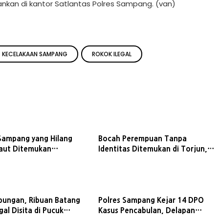
ankan di kantor Satlantas Polres Sampang. (van)
KECELAKAAN SAMPANG
ROKOK ILEGAL
Sampang yang Hilang
Bocah Perempuan Tanpa
aut Ditemukan
Identitas Ditemukan di Torjun,
l di Perairan
Polres Sampang Telusuri
ah
Keberadaan Keluarga
bungan, Ribuan Batang
Polres Sampang Kejar 14 DPO
gal Disita di Pucuk
Kasus Pencabulan, Delapan