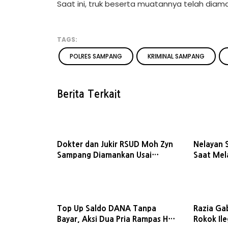
Saat ini, truk beserta muatannya telah diam
TAGS:
POLRES SAMPANG
KRIMINAL SAMPANG
Berita Terkait
Dokter dan Jukir RSUD Moh Zyn
Nelayan 
Sampang Diamankan Usai
Saat Mel
Diduga Nyabu, Manajemen
Meningga
Gelar Tes ke Karyawan
Sokoban
Top Up Saldo DANA Tanpa
Razia Ga
Bayar, Aksi Dua Pria Rampas HP
Rokok Ile