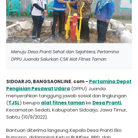
Menuju Desa Pranti Sehat dan Sejahtera, Pertamina
DPPU Juanda Salurkan CSR Alat Fitnes Taman
SIDOARJO, BANGSAONLINE. com -
Pertamina Depot
Pengisian Pesawat Udara
(DPPU) Juanda
menyerahkan tanggung jawab sosial dan lingkungan
(
TJSL
) berupa
alat fitnes taman
ke
Desa Pranti
,
Kecamatan Sedati, Kabupaten Sidoarjo, Jawa Timur,
Sabtu (10/9/2022).
Bantuan diterima langsung Kepala Desa Pranti Eko
Purnomo, didampingi Ketua BUMDes, BPD, dan