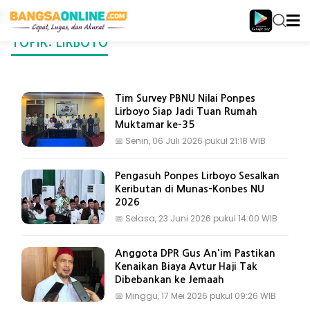
TOPIK: LIRBOYO
Tim Survey PBNU Nilai Ponpes
Lirboyo Siap Jadi Tuan Rumah
Muktamar ke-35
📅
Senin, 06 Juli 2026 pukul 21:18 WIB
Pengasuh Ponpes Lirboyo Sesalkan
Keributan di Munas-Konbes NU
2026
📅
Selasa, 23 Juni 2026 pukul 14:00 WIB
Anggota DPR Gus An'im Pastikan
Kenaikan Biaya Avtur Haji Tak
Dibebankan ke Jemaah
📅
Minggu, 17 Mei 2026 pukul 09:26 WIB