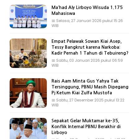
Ma’had Aly Lirboyo Wisuda 1.175
Mahasiswa
📅
Selasa, 27 Januari 2026 pukul 15:26
WIB
Empat Pelawak Sowan Kiai Asep,
Tessy Bangkrut karena Narkoba:
Kadir Pernah 1 Tahun di Tebuireng?
📅
Sabtu, 03 Januari 2026 pukul 06:59
WIB
Rais Aam Minta Gus Yahya Tak
Tersinggung, PBNU Masih Dipegang
Pj Ketum Kiai Zulfa Mustofa
📅
Sabtu, 27 Desember 2025 pukul 13:22
WIB
Sepakat Gelar Muktamar ke-35,
Konflik Internal PBNU Berakhir di
Lirboyo