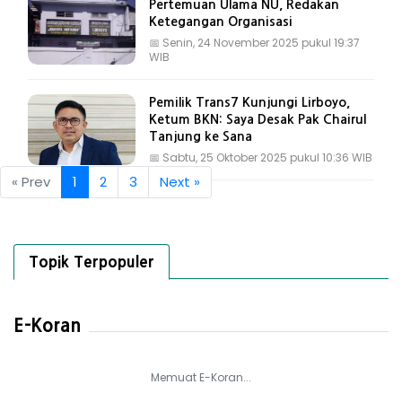
Pertemuan Ulama NU, Redakan
Ketegangan Organisasi
📅
Senin, 24 November 2025 pukul 19:37
WIB
Pemilik Trans7 Kunjungi Lirboyo,
Ketum BKN: Saya Desak Pak Chairul
Tanjung ke Sana
📅
Sabtu, 25 Oktober 2025 pukul 10:36 WIB
« Prev
1
2
3
Next »
Topik Terpopuler
E-Koran
Memuat E-Koran...