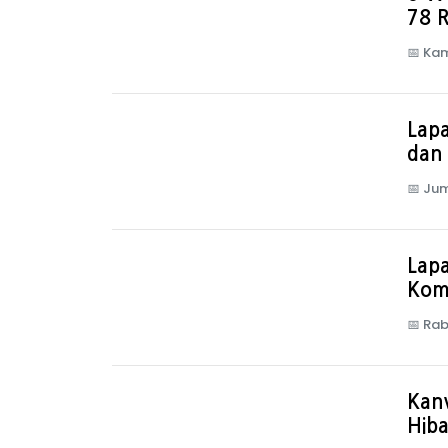
78 R
📅
Kam
Lap
dan
📅
Jum
Lapa
Kom
📅
Rab
Kan
Hib