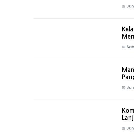
📅
Jum
Kala
Ment
📅
Sab
Man
Pang
📅
Jum
Kom
Lanj
📅
Jum