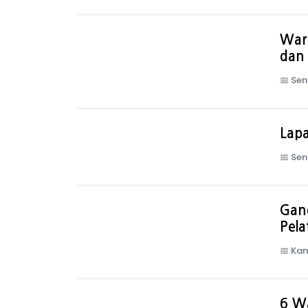
Warg
dan
📅
Sen
Lap
📅
Sen
Gan
Pela
📅
Kam
6 W