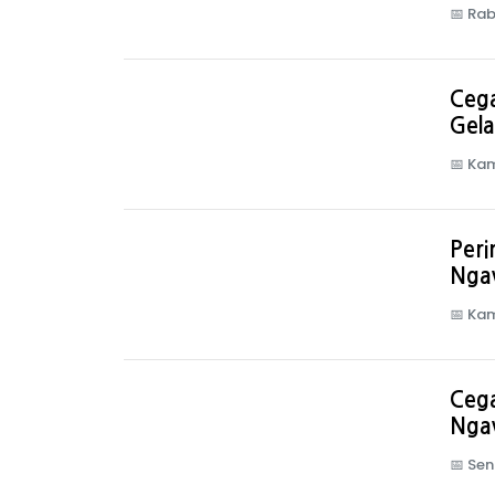
📅
Rab
Ceg
Gela
📅
Kam
Peri
Ngaw
📅
Kam
Cega
Ngaw
📅
Sen