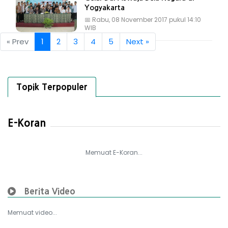
Yogyakarta
📅
Rabu, 08 November 2017 pukul 14:10
WIB
« Prev
1
2
3
4
5
Next »
Topik Terpopuler
E-Koran
Memuat E-Koran...
Berita Video
Memuat video...