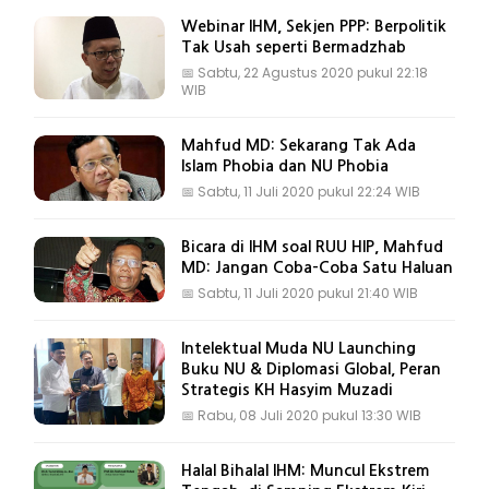
Webinar IHM, Sekjen PPP: Berpolitik
Tak Usah seperti Bermadzhab
📅
Sabtu, 22 Agustus 2020 pukul 22:18
WIB
Mahfud MD: Sekarang Tak Ada
Islam Phobia dan NU Phobia
📅
Sabtu, 11 Juli 2020 pukul 22:24 WIB
Bicara di IHM soal RUU HIP, Mahfud
MD: Jangan Coba-Coba Satu Haluan
📅
Sabtu, 11 Juli 2020 pukul 21:40 WIB
Intelektual Muda NU Launching
Buku NU & Diplomasi Global, Peran
Strategis KH Hasyim Muzadi
📅
Rabu, 08 Juli 2020 pukul 13:30 WIB
Halal Bihalal IHM: Muncul Ekstrem