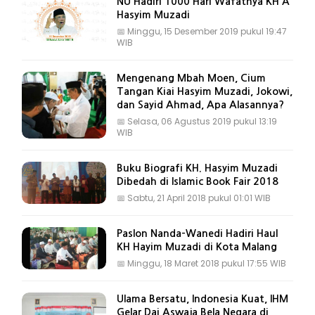
NU Hadiri 1000 Hari Wafatnya KH A
Hasyim Muzadi
📅
Minggu, 15 Desember 2019 pukul 19:47
WIB
Mengenang Mbah Moen, Cium
Tangan Kiai Hasyim Muzadi, Jokowi,
dan Sayid Ahmad, Apa Alasannya?
📅
Selasa, 06 Agustus 2019 pukul 13:19
WIB
Buku Biografi KH. Hasyim Muzadi
Dibedah di Islamic Book Fair 2018
📅
Sabtu, 21 April 2018 pukul 01:01 WIB
Paslon Nanda-Wanedi Hadiri Haul
KH Hayim Muzadi di Kota Malang
📅
Minggu, 18 Maret 2018 pukul 17:55 WIB
Ulama Bersatu, Indonesia Kuat, IHM
Gelar Dai Aswaja Bela Negara di