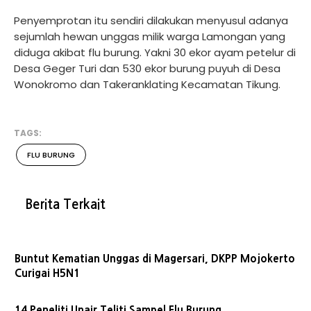
Penyemprotan itu sendiri dilakukan menyusul adanya
sejumlah hewan unggas milik warga Lamongan yang
diduga akibat flu burung. Yakni 30 ekor ayam petelur di
Desa Geger Turi dan 530 ekor burung puyuh di Desa
Wonokromo dan Takeranklating Kecamatan Tikung.
TAGS:
FLU BURUNG
Berita Terkait
Buntut Kematian Unggas di Magersari, DKPP Mojokerto
Curigai H5N1
14 Peneliti Unair Teliti Sampel Flu Burung