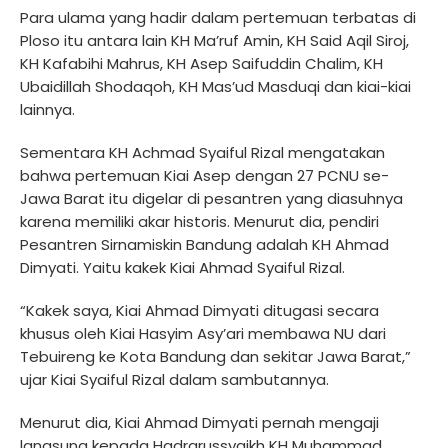
Para ulama yang hadir dalam pertemuan terbatas di
Ploso itu antara lain KH Ma’ruf Amin, KH Said Aqil Siroj,
KH Kafabihi Mahrus, KH Asep Saifuddin Chalim, KH
Ubaidillah Shodaqoh, KH Mas’ud Masduqi dan kiai-kiai
lainnya.
Sementara KH Achmad Syaiful Rizal mengatakan
bahwa pertemuan Kiai Asep dengan 27 PCNU se-
Jawa Barat itu digelar di pesantren yang diasuhnya
karena memiliki akar historis. Menurut dia, pendiri
Pesantren Sirnamiskin Bandung adalah KH Ahmad
Dimyati. Yaitu kakek Kiai Ahmad Syaiful Rizal.
“Kakek saya, Kiai Ahmad Dimyati ditugasi secara
khusus oleh Kiai Hasyim Asy’ari membawa NU dari
Tebuireng ke Kota Bandung dan sekitar Jawa Barat,”
ujar Kiai Syaiful Rizal dalam sambutannya.
Menurut dia, Kiai Ahmad Dimyati pernah mengaji
langsung kepada Hadrarussyaikh KH Muhammad