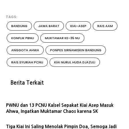
TAGS:
BANDUNG
JAWA BARAT
KIAI-ASEP
RAIS AAM
KONFLIK PBNU
MUKTAMAR KE-35 NU
ANGGOTA AHWA
PONPES SIRNAMISKIN BANDUNG
RAIS SYURIAH PCNU
KIAI NURUL HUDA DJAZULI
Berita Terkait
PWNU dan 13 PCNU Kalsel Sepakat Kiai Asep Masuk
Ahwa, Ingatkan Muktamar Chaos karena SK
Tiga Kiai Ini Saling Menolak Pimpin Doa, Semoga Jadi