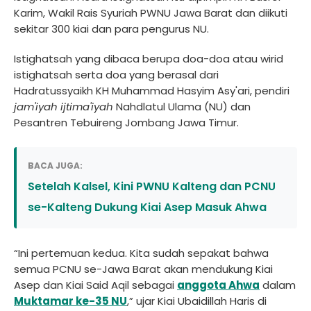
Karim, Wakil Rais Syuriah PWNU Jawa Barat dan diikuti
sekitar 300 kiai dan para pengurus NU.
Istighatsah yang dibaca berupa doa-doa atau wirid
istighatsah serta doa yang berasal dari
Hadratussyaikh KH Muhammad Hasyim Asy'ari, pendiri
jam'iyah ijtima'iyah
Nahdlatul Ulama (NU) dan
Pesantren Tebuireng Jombang Jawa Timur.
BACA JUGA:
Setelah Kalsel, Kini PWNU Kalteng dan PCNU
se-Kalteng Dukung Kiai Asep Masuk Ahwa
“Ini pertemuan kedua. Kita sudah sepakat bahwa
semua PCNU se-Jawa Barat akan mendukung Kiai
Asep dan Kiai Said Aqil sebagai
anggota Ahwa
dalam
Muktamar ke-35 NU
,” ujar Kiai Ubaidillah Haris di