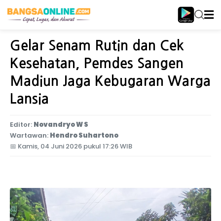
Home
Jawa Timur
Gelar Senam Rutin dan Cek
Kesehatan, Pemdes Sangen
Madiun Jaga Kebugaran Warga
Lansia
Editor:
Novandryo W S
Wartawan:
Hendro Suhartono
📅
Kamis, 04 Juni 2026 pukul 17:26 WIB