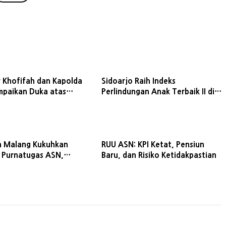
 Khofifah dan Kapolda
Sidoarjo Raih Indeks
mpaikan Duka atas
Perlindungan Anak Terbaik II di
n KMP Mutiara
Jatim, Wabup Tekankan
I
Keamanan Digital
a Malang Kukuhkan
RUU ASN: KPI Ketat, Pensiun
 Purnatugas ASN,
Baru, dan Risiko Ketidakpastian
rogram Pemerintah