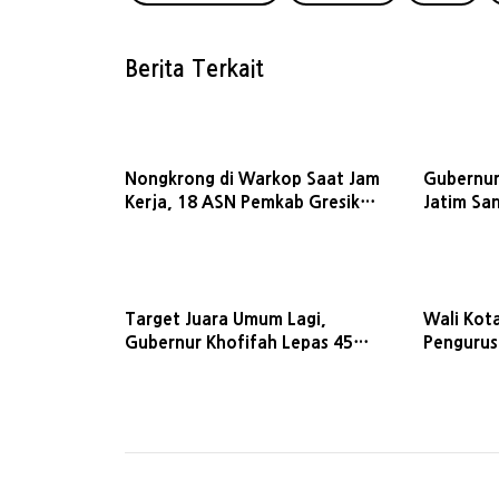
Berita Terkait
Nongkrong di Warkop Saat Jam
Gubernur
Kerja, 18 ASN Pemkab Gresik
Jatim Sa
Terjaring Razia
Kebakara
Sentosa I
Target Juara Umum Lagi,
Wali Kot
Gubernur Khofifah Lepas 45
Pengurus
Kontingen Jatim di LKS Nasional
Dukung P
2026