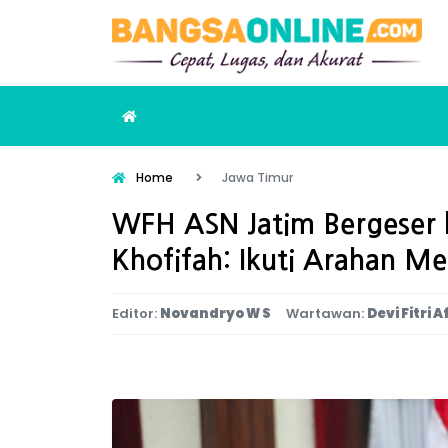
Home
Jawa Timur
WFH ASN Jatim Bergeser k
Khofifah: Ikuti Arahan M
Editor:
Novandryo W S
Wartawan:
Devi Fitri A