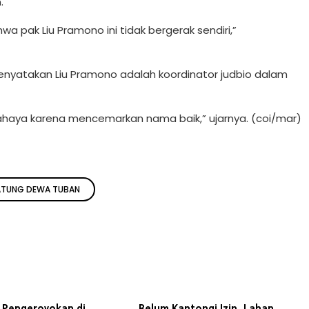
n.
a pak Liu Pramono ini tidak bergerak sendiri,”
enyatakan Liu Pramono adalah koordinator judbio dalam
rbahaya karena mencemarkan nama baik,” ujarnya. (coi/mar)
ATUNG DEWA TUBAN
i Pengeroyokan di
Belum Kantongi Izin, Lahan