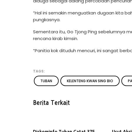
diduga sebagai dalang percobaan pencuria
“Hal ini semakin menguatkan dugaan kita bahw
pungkasnya.
Sementara itu, Go Tjong Ping sebelumnya m
rencana kirab kimsin.
“Panitia kok dituduh mencuri, ini sangat be
TAGS:
TUBAN
KELENTENG KWAN SING BIO
P
Berita Terkait
Diskominfo Tuban Catat 375
Usut Aks