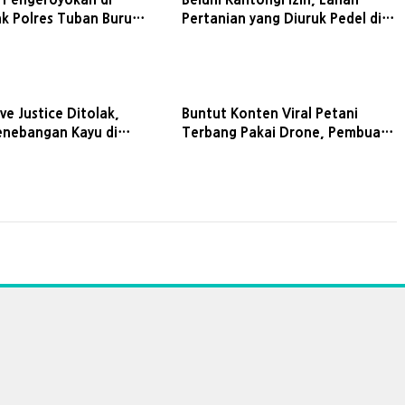
k Polres Tuban Buru
Pertanian yang Diuruk Pedel di
aku
Tuban Ternyata Sawah
Dilindungi
ve Justice Ditolak,
Buntut Konten Viral Petani
enebangan Kayu di
Terbang Pakai Drone, Pembuat
rlanjut
Konten Hapus Video dan Minta
Maaf