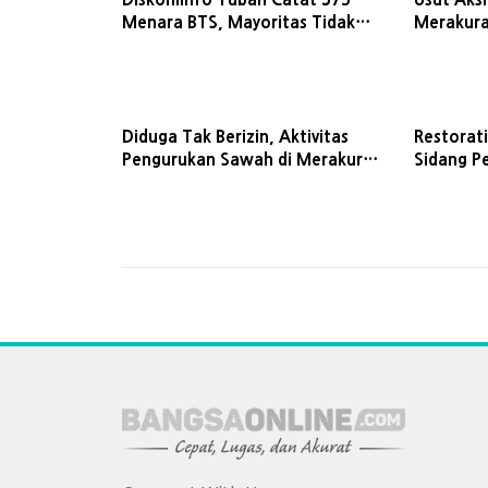
Menara BTS, Mayoritas Tidak
Merakura
Aktif
Para Pel
Diduga Tak Berizin, Aktivitas
Restorati
Pengurukan Sawah di Merakurak
Sidang P
Tuban Dikeluhkan Warga
Tuban Be