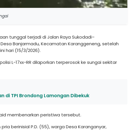
ungai
aan tunggal terjadi di Jalan Raya Sukodadi–
 Desa Banjarmadu, Kecamatan Karanggeneng, setelah
i hari (15/3/2026).
isi L-17xx-RR dilaporkan terperosok ke sungai sekitar
an di TPI Brondong Lamongan Dibekuk
aid membenarkan peristiwa tersebut.
ria berinisial P.D. (55), warga Desa Karanganyar,