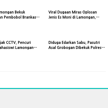
amongan Bekuk
Viral Dugaan Miras Oplosan
n Pembobol Brankas
Jenis Es Moni di Lamongan,
kasi di Tangerang
Petugas Buru Pemilik Warung
ejak CCTV, Pencuri
Diduga Edarkan Sabu, Pasutri
ahasiswi Lamongan
Asal Grobogan Dibekuk Polres
di Rumah Mertua
Lamongan