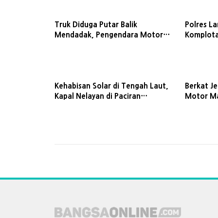
Truk Diduga Putar Balik
Polres L
Mendadak, Pengendara Motor
Komplota
Tewas di Jalan Gresik-Lamongan
Empat Lo
Kehabisan Solar di Tengah Laut,
Berkat J
Kapal Nelayan di Paciran
Motor M
Ditolong Satpolairud Polres
Dibekuk 
Lamongan