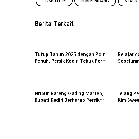
PERSIK KEDIRI
SEMEN PADANG
STADIO
Berita Terkait
Tutup Tahun 2025 dengan Poin
Belajar d
Penuh, Persik Kediri Tekuk Persis
Sebelumny
Solo 2-1
Hadapi Pe
Brawijay
Nribun Bareng Gading Marten,
Jelang Pe
Bupati Kediri Berharap Persik
Kim Swee
Terus Tuai Kemenangan
dan Bang