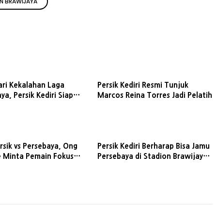
N BRAWIJAYA
ari Kekalahan Laga
Persik Kediri Resmi Tunjuk
a, Persik Kediri Siap
Marcos Reina Torres Jadi Pelatih
rsis Solo di Stadion
a
rsik vs Persebaya, Ong
Persik Kediri Berharap Bisa Jamu
 Minta Pemain Fokus
Persebaya di Stadion Brawijaya
kit
Meski Belum Kantongi Izin