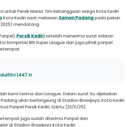
a untuk Persik Mania. Tim kebanggaan warga Kota Kediri
a
Kota Kediri saat melawan
Semen Padang
pada pekan
11/2025) mendatang.
(Panpel)
Persik Kediri
setelah menerima surat edaran
rator kompetisi BRI Super League dan juga pihak panpel
 setempat.
dulfitri 1447 H
ah kami terima dari I.League. Dalam surat itu dijelaskan
 Padang akan berlangsung di Stadion Brawijaya, Kota Kediri
a Panpel Persik Kediri, Sabtu (22/11/25).
ian setempat juga sudah diterima Panpel dan
r di Stadion Brawijaya Kota Kediri.