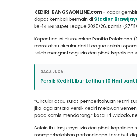
KEDIRI, BANGSAONLINE.com
- Kabar gembir
dapat kembali bermain di
Stadion Brawijay
ke-14 BRI Super League 2025/26, Kamis (27/
Kepastian ini diumumkan Panitia Pelaksana 
resmi atau circular dari I.League selaku ope
telah mengantongi izin dari pihak kepolisian
BACA JUGA:
Persik Kediri Libur Latihan 10 Hari saat I
“Circular atau surat pemberitahuan resmi sud
jika laga antara Persik Kediri melawan Semen
pada Kamis mendatang,” kata Tri Widodo, Ketu
Selain itu, lanjutnya, izin dari pihak kepolis
memperbolehkan pertandingan tersebut digela