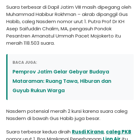
Suara terbesar di Dapil Jatim VIII masih dipegang oleh
Muhammad Habibur Rokhman – akrab dipanggil Gus
Habib, caleg Nasdem nomor urut 1. Putra Prof Dr KH
Asep Saifuddin Chalim, MA, pengasuh Pondok
Pesantren Amanatul Ummah Pacet Mojokerto itu
meraih 118.503 suara.
BACA JUGA:
Pemprov Jatim Gelar Gebyar Budaya
Mataraman: Ruang Tawa, Hiburan dan
Guyub Rukun Warga
Nasdem potensial meraih 2 kursi karena suara caleg
Nasdem di bawah Gus Habib juga besar.
Suara terbesar kedua diraih
Rusdi Kirana
,
caleg PKB
nomor urut 1. Bos Maskapai Penerbangan
Lion Air
itu