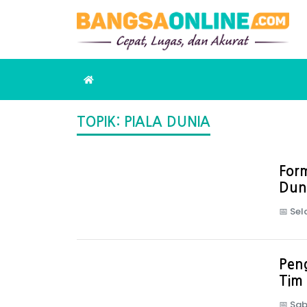
TOPIK: PIALA DUNIA
Form
Dun
📅
Sel
Peng
Tim 
📅
Sab