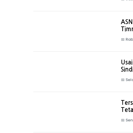
ASN
Timn
📅
Rab
Usai
Sind
📅
Sel
Ters
Tet
📅
Sen