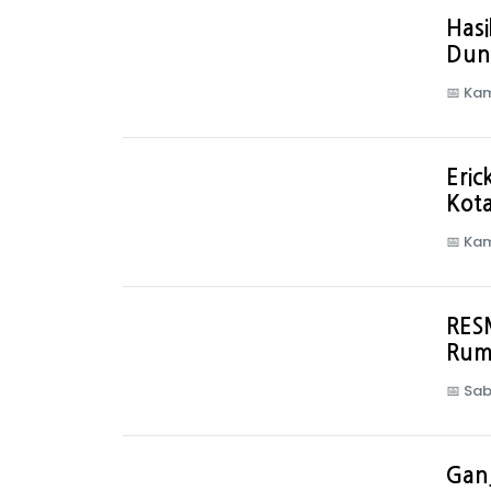
Hasi
Dun
📅
Kam
Eric
Kota
📅
Kam
RESM
Rum
📅
Sab
Ganj