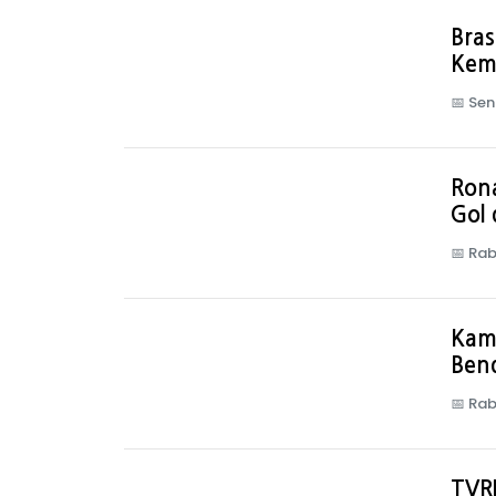
Bras
Kem
📅
Sen
Rona
Gol 
📅
Rab
Kamp
Bend
📅
Rab
TVRI