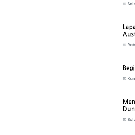
📅
Sel
Lapa
Aust
📅
Rab
Begi
📅
Kam
Ment
Dun
📅
Sel