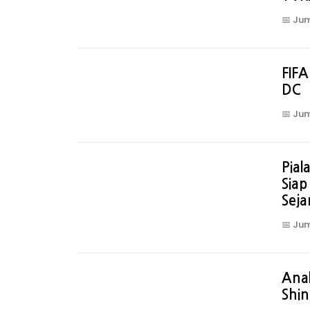
📅
Jum
FIFA
DC
📅
Jum
Pial
Sia
Seja
📅
Jum
Anak
Shin