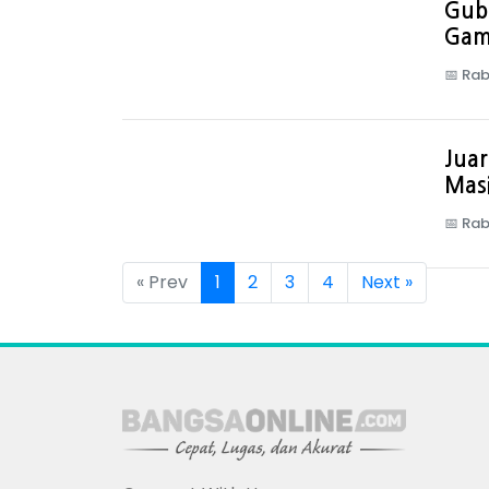
Gube
Gam
📅
Rab
Juar
Masi
📅
Rab
« Prev
1
2
3
4
Next »