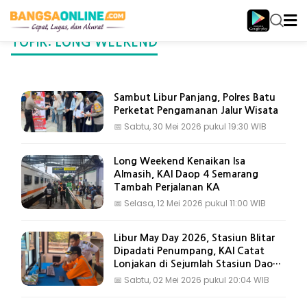
TOPIK: LONG WEEKEND
Sambut Libur Panjang, Polres Batu
Perketat Pengamanan Jalur Wisata
📅
Sabtu, 30 Mei 2026 pukul 19:30 WIB
Long Weekend Kenaikan Isa
Almasih, KAI Daop 4 Semarang
Tambah Perjalanan KA
📅
Selasa, 12 Mei 2026 pukul 11:00 WIB
Libur May Day 2026, Stasiun Blitar
Dipadati Penumpang, KAI Catat
Lonjakan di Sejumlah Stasiun Daop
7
📅
Sabtu, 02 Mei 2026 pukul 20:04 WIB