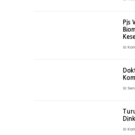
Pjs 
Bio
Kes
📅
Kam
Dokt
Kom
📅
Sen
Tur
Dink
📅
Kam