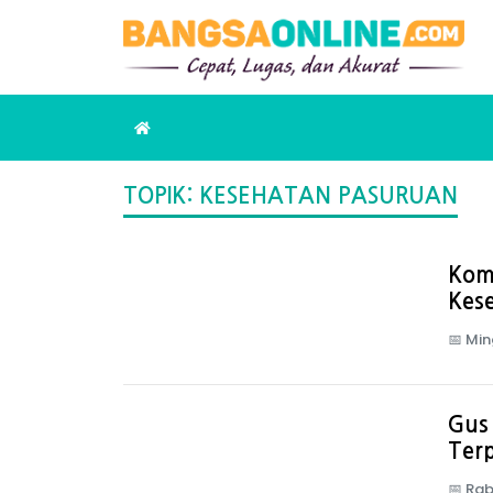
TOPIK: KESEHATAN PASURUAN
Kom
Kese
📅
Min
Gus 
Terp
📅
Rab