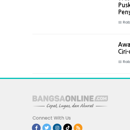
Pus
Pen
📅
Rab
Awas
Ciri-
📅
Rab
Connect With Us