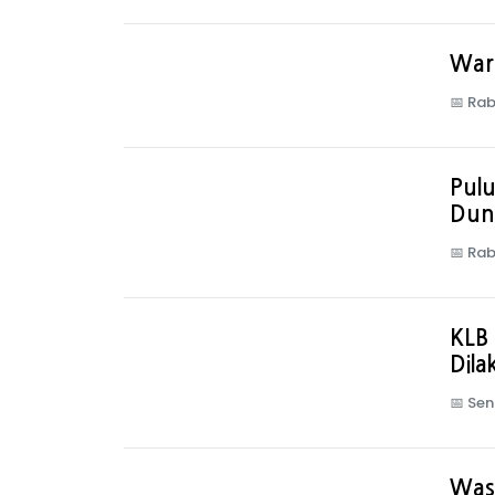
Warg
📅
Rab
Pul
Dun
📅
Rab
KLB 
Dil
📅
Sen
Wasp