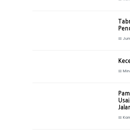
Tabr
Pen
📅
Jum
Kec
📅
Min
Pam
Usa
Jala
📅
Kam