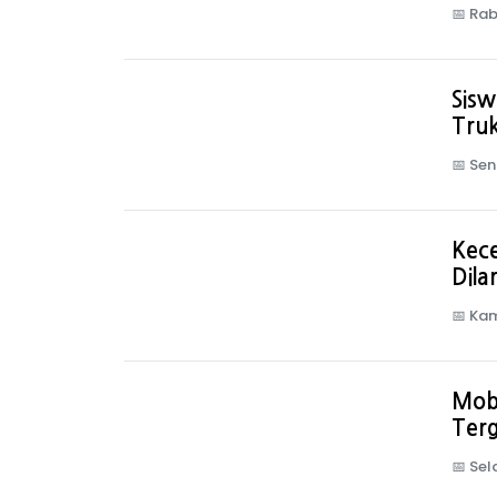
📅
Rab
Sis
Truk
📅
Sen
Kec
Dila
📅
Kam
Mob
Terg
📅
Sel