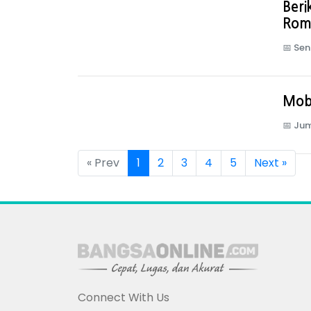
Ber
Rom
📅
Sen
Mob
📅
Jum
« Prev
1
2
3
4
5
Next »
Connect With Us