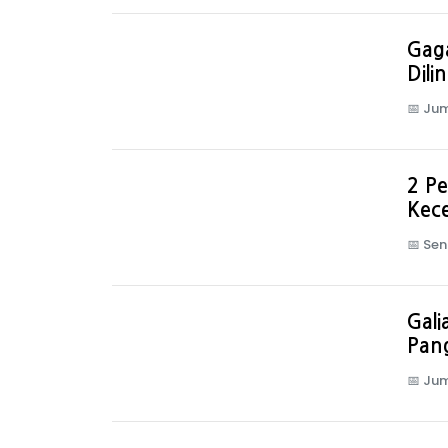
Gaga
Dili
📅
Jum
2 Pe
Kec
📅
Sen
Gali
Pang
📅
Jum