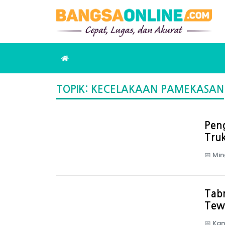
TOPIK: KECELAKAAN PAMEKASAN
Pen
Tru
📅
Min
Tab
Tew
📅
Kam