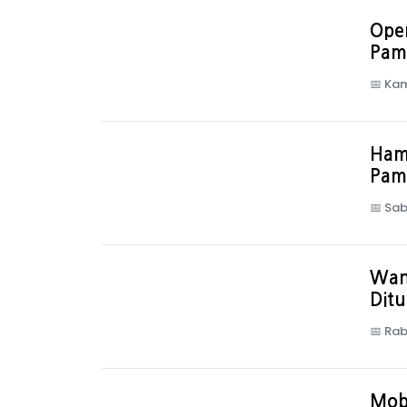
Oper
Pam
📅
Kam
Hamp
Pame
📅
Sab
Wan
Ditu
📅
Rab
Mobi