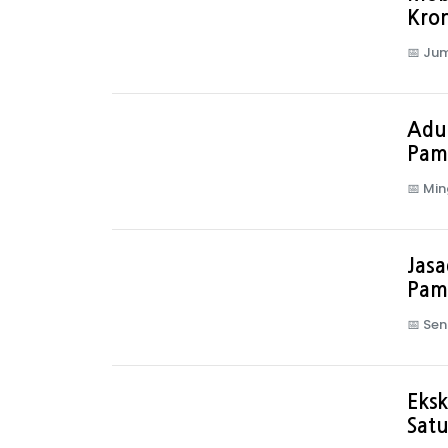
Kron
📅
Jum
Adu 
Pam
📅
Min
Jasa
Pam
📅
Sen
Eks
Satu