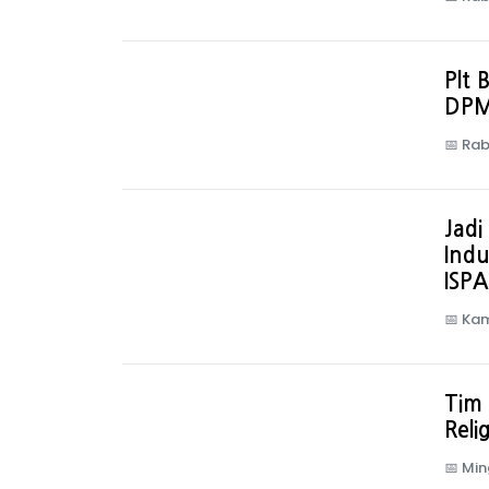
Plt 
DPM
📅
Rab
Jadi
Indu
ISPA
📅
Kam
Tim 
Relig
📅
Min