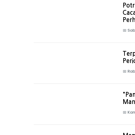
Potr
Cac
Perh
📅
Sab
Terp
Per
📅
Rab
"Pa
Mant
📅
Kam