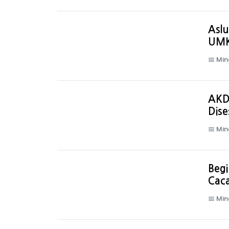
Aslu
UMK
📅
Min
AKD
Dise
📅
Min
Begi
Caca
📅
Min