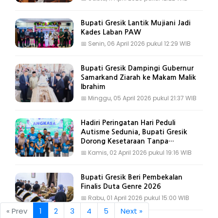
Bupati Gresik Lantik Mujiani Jadi
Kades Laban PAW
📅
Senin, 06 April 2026 pukul 12:29 WIB
Bupati Gresik Dampingi Gubernur
Samarkand Ziarah ke Makam Malik
Ibrahim
📅
Minggu, 05 April 2026 pukul 21:37 WIB
Hadiri Peringatan Hari Peduli
Autisme Sedunia, Bupati Gresik
Dorong Kesetaraan Tanpa
Diskriminasi
📅
Kamis, 02 April 2026 pukul 19:16 WIB
Bupati Gresik Beri Pembekalan
Finalis Duta Genre 2026
📅
Rabu, 01 April 2026 pukul 15:00 WIB
« Prev
1
2
3
4
5
Next »