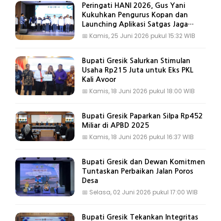
Peringati HANI 2026, Gus Yani
Kukuhkan Pengurus Kopan dan
Launching Aplikasi Satgas Jaga
Gresik
📅
Kamis, 25 Juni 2026 pukul 15:32 WIB
Bupati Gresik Salurkan Stimulan
Usaha Rp215 Juta untuk Eks PKL
Kali Avoor
📅
Kamis, 18 Juni 2026 pukul 18:00 WIB
Bupati Gresik Paparkan Silpa Rp452
Miliar di APBD 2025
📅
Kamis, 18 Juni 2026 pukul 16:37 WIB
Bupati Gresik dan Dewan Komitmen
Tuntaskan Perbaikan Jalan Poros
Desa
📅
Selasa, 02 Juni 2026 pukul 17:00 WIB
Bupati Gresik Tekankan Integritas