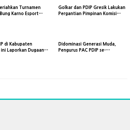
eriahkan Turnamen
Golkar dan PDIP Gresik Lakukan
 Bung Karno Esport
Pergantian Pimpinan Komisi
ediri
DPRD
IP di Kabupaten
Didominasi Generasi Muda,
 ini Laporkan Dugaan
Pengurus PAC PDIP se-
n Dokumen ke Polisi
Kabupaten Tuban Dilantik
Serentak