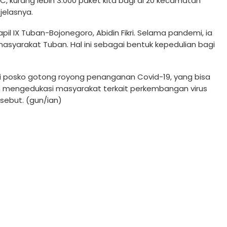
PAC, kurang lebih 3.000 paket kita bagi di 20 kecamatan
jelasnya.
pil IX Tuban-Bojonegoro, Abidin Fikri. Selama pandemi, ia
yarakat Tuban. Hal ini sebagai bentuk kepedulian bagi
 posko gotong royong penanganan Covid-19, yang bisa
mengedukasi masyarakat terkait perkembangan virus
sebut. (gun/ian)