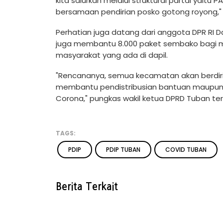
kita salurkan melalui struktural partai yaitu 
bersamaan pendirian posko gotong royong," 
Perhatian juga datang dari anggota DPR RI Da
juga membantu 8.000 paket sembako bagi mas
masyarakat yang ada di dapil.
"Rencananya, semua kecamatan akan berdiri
membantu pendistribusian bantuan maupun 
Corona," pungkas wakil ketua DPRD Tuban ter
TAGS:
PDIP
PDIP TUBAN
COVID TUBAN
Berita Terkait