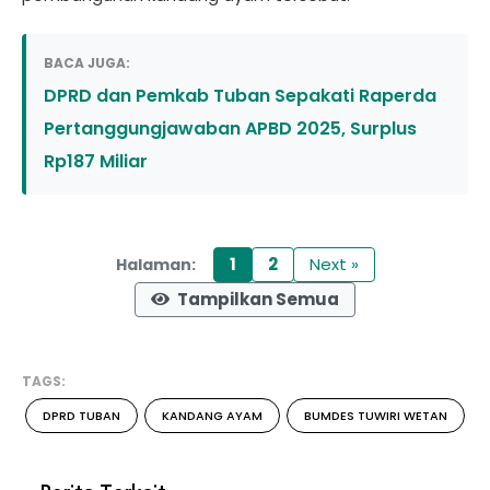
BACA JUGA:
DPRD dan Pemkab Tuban Sepakati Raperda
Pertanggungjawaban APBD 2025, Surplus
Rp187 Miliar
1
2
Next »
Halaman:
Tampilkan Semua
TAGS:
DPRD TUBAN
KANDANG AYAM
BUMDES TUWIRI WETAN