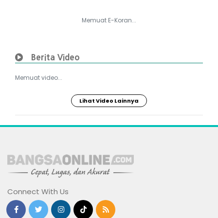
Memuat E-Koran...
Berita Video
Memuat video...
Lihat Video Lainnya
Connect With Us