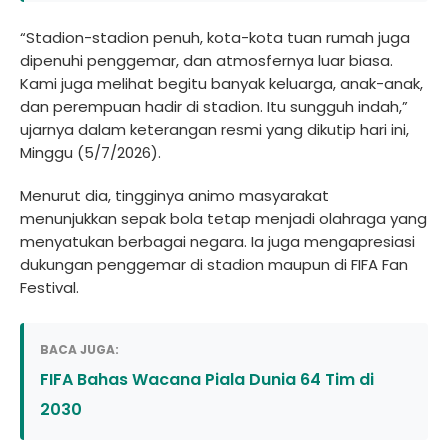
“Stadion-stadion penuh, kota-kota tuan rumah juga
dipenuhi penggemar, dan atmosfernya luar biasa.
Kami juga melihat begitu banyak keluarga, anak-anak,
dan perempuan hadir di stadion. Itu sungguh indah,”
ujarnya dalam keterangan resmi yang dikutip hari ini,
Minggu (5/7/2026).
Menurut dia, tingginya animo masyarakat
menunjukkan sepak bola tetap menjadi olahraga yang
menyatukan berbagai negara. Ia juga mengapresiasi
dukungan penggemar di stadion maupun di FIFA Fan
Festival.
BACA JUGA:
FIFA Bahas Wacana Piala Dunia 64 Tim di
2030