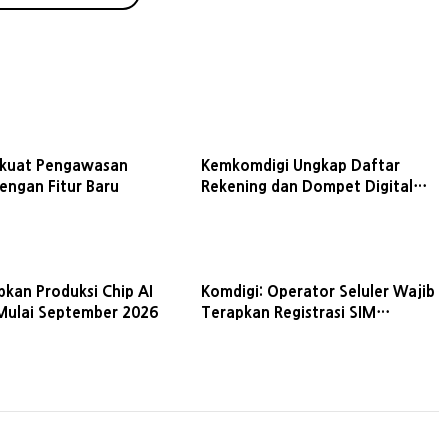
rkuat Pengawasan
Kemkomdigi Ungkap Daftar
engan Fitur Baru
Rekening dan Dompet Digital
Terindikasi Judi Online
pkan Produksi Chip AI
Komdigi: Operator Seluler Wajib
Mulai September 2026
Terapkan Registrasi SIM
Biometrik