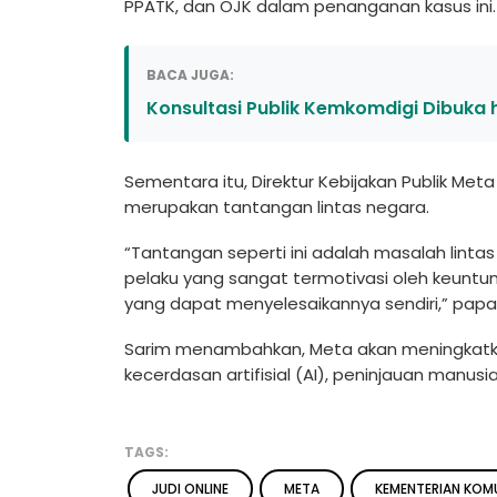
PPATK, dan OJK dalam penanganan kasus ini.
BACA JUGA:
Konsultasi Publik Kemkomdigi Dibuka 
Sementara itu, Direktur Kebijakan Publik Met
merupakan tantangan lintas negara.
“Tantangan seperti ini adalah masalah linta
pelaku yang sangat termotivasi oleh keuntun
yang dapat menyelesaikannya sendiri,” papa
Sarim menambahkan, Meta akan meningkatka
kecerdasan artifisial (AI), peninjauan manusia
TAGS:
JUDI ONLINE
META
KEMENTERIAN KOMU