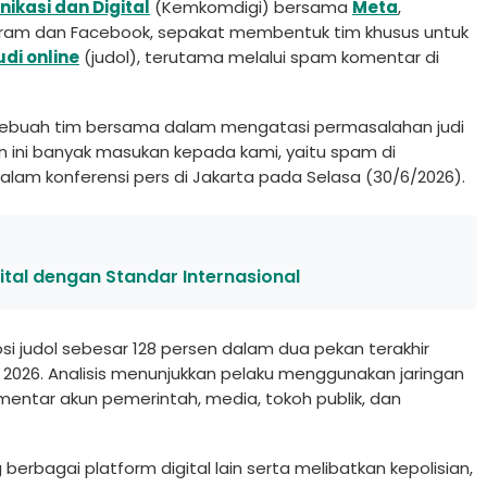
kasi dan Digital
(Kemkomdigi) bersama
Meta
,
gram dan Facebook, sepakat membentuk tim khusus untuk
udi online
(judol), terutama melalui spam komentar di
sebuah tim bersama dalam mengatasi permasalahan judi
an ini banyak masukan kepada kami, yaitu spam di
alam konferensi pers di Jakarta pada Selasa (30/6/2026).
ital dengan Standar Internasional
 judol sebesar 128 persen dalam dua pekan terakhir
 2026. Analisis menunjukkan pelaku menggunakan jaringan
mentar akun pemerintah, media, tokoh publik, dan
rbagai platform digital lain serta melibatkan kepolisian,